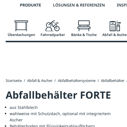
Telefon: +43 7672 95895 0
PRODUKTE
LÖSUNGEN & REFERENZEN
INSP
springen
Zur Hauptnavigation springen
Überdachungen
Fahrradparker
Bänke & Tische
Abfall & Asche
Startseite
/
Abfall & Ascher
/
Abfallbehältersysteme
/
Abfallbehälter
Abfallbehälter FORTE
aus Stahlblech
wahlweise mit Schutzdach, optional mit integriertem
Ascher
Behälterboden mit Flüssigkeitsablauflöchern