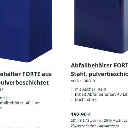
Abfallbehälter FOR
behälter FORTE aus
Stahl, pulverbeschi
Art-Nr. 136.319
pulverbeschichtet
mit Ascher:
nein
327
Inhalt Abfallbehälter:
40 Lit
her:
ja
Dach:
ohne
bfallbehälter:
40 Liter
t
192,90 €
7 weitere Farben (Spezifikation)