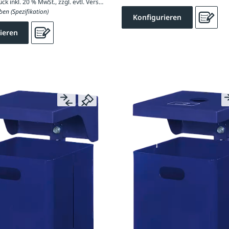
347,52 € / Stück inkl. 20 % MwSt., zzgl. evtl. Versandkosten
ben (Spezifikation)
Konfigurieren
ieren