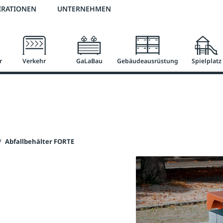
3 % Online-Rabatt
versandkostenfrei ab 50 €
2 % Skonto bei Vorkasse
IRATIONEN
UNTERNEHMEN
r
Verkehr
GaLaBau
Gebäudeausrüstung
Spielplatz
/
Abfallbehälter FORTE