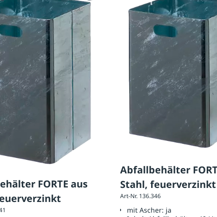
Abfallbehälter FOR
behälter FORTE aus
Stahl, feuerverzinkt
feuerverzinkt
Art-Nr. 136.346
mit Ascher:
ja
341