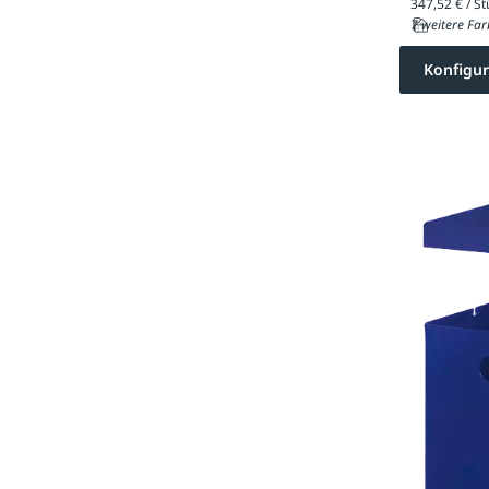
7 weitere Far
Konfigur