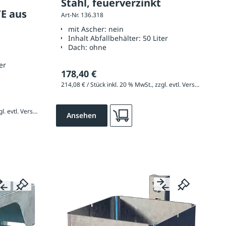
Stahl, feuerverzinkt
TE aus
Art-Nr. 136.318
mit Ascher:
nein
Inhalt Abfallbehälter:
50 Liter
Dach:
ohne
er
178,40 €
214,08 € / Stück inkl. 20 % MwSt., zzgl. evtl. Versandkosten
292,44 € / Stück inkl. 20 % MwSt., zzgl. evtl. Versandkosten
Ansehen