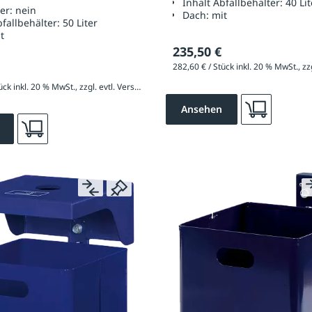
Inhalt Abfallbehälter:
40 Lit
her:
nein
Dach:
mit
bfallbehälter:
50 Liter
t
235,50 €
255,60 € / Stück inkl. 20 % MwSt., zzgl. evtl. Versandkosten
Ansehen