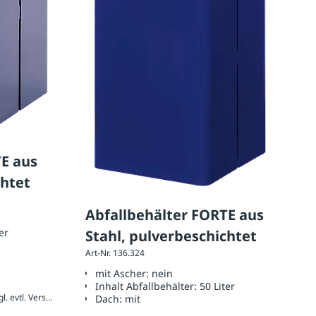
TE aus
chtet
Abfallbehälter FORTE aus
er
Stahl, pulverbeschichtet
Art-Nr. 136.324
mit Ascher:
nein
Inhalt Abfallbehälter:
50 Liter
231,48 € / Stück inkl. 20 % MwSt., zzgl. evtl. Versandkosten
Dach:
mit