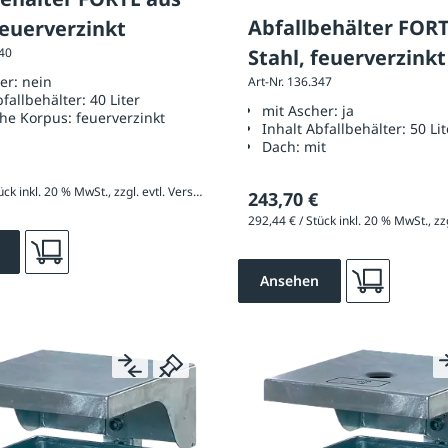
Abfallbehälter FOR
feuerverzinkt
Stahl, feuerverzinkt
340
her:
nein
Art-Nr. 136.347
bfallbehälter:
40 Liter
mit Ascher:
ja
che Korpus:
feuerverzinkt
Inhalt Abfallbehälter:
50 Lit
Dach:
mit
247,56 € / Stück inkl. 20 % MwSt., zzgl. evtl. Versandkosten
243,70 €
Ansehen