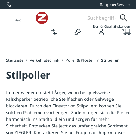
Ratgeber
Services
alt springen
1
Nur für Geschäftskunden
Startseite
/
Verkehrstechnik
/
Poller & Pfosten
/
Stilpoller
Stilpoller
Immer wieder entsteht Ärger, wenn beispielsweise
Falschparker betriebliche Stellflächen oder Gehwege
blockieren. Durch den Einsatz von Stilpollern können Sie
solchen Problemen vorbeugen. Zudem fügen sich die Pfeiler
harmonisch ins Stadtbild ein und sorgen für mehr
Sicherheit. Entdecken Sie jetzt das umfangreiche Sortiment
von ZIEGLER. Kontaktieren Sie bei Fragen auch gern unser