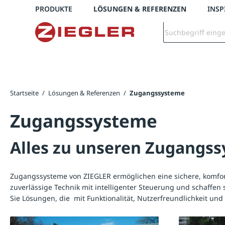
Telefon: +43 7672 95895 0
PRODUKTE
LÖSUNGEN & REFERENZEN
INSP
springen
Zur Hauptnavigation springen
Startseite
/
Lösungen & Referenzen
/
Zugangssysteme
Zugangssysteme
Alles zu unseren Zugangs
Zugangssysteme von ZIEGLER ermöglichen eine sichere, komfort
zuverlässige Technik mit intelligenter Steuerung und schaffen
Sie Lösungen, die mit Funktionalität, Nutzerfreundlichkeit un