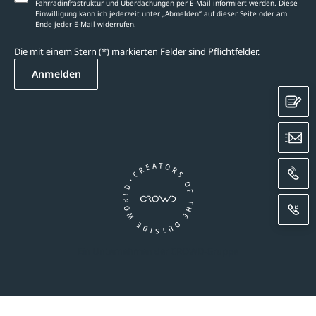
Fahrradinfrastruktur und Überdachungen per E-Mail informiert werden. Diese
Einwilligung kann ich jederzeit unter „Abmelden‘‘ auf dieser Seite oder am
Ende jeder E-Mail widerrufen.
Die mit einem Stern (*) markierten Felder sind Pflichtfelder.
Anmelden
K
E
A
R
Ein Unternehmen der CROWD-Gruppe