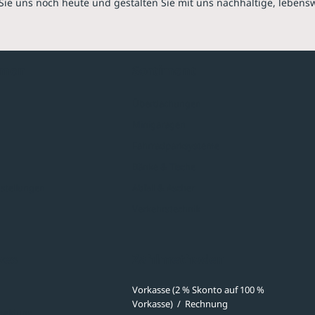
Sie uns noch heute und gestalten Sie mit uns nachhaltige, lebens
hmen
Sortiment
Überdachungen
Minigaragen
Fahrradparksysteme
Bänke & Tische
stellungen
Abfall & Ascher
Verkehrstechnik
ves
Zahlmethoden
Vorkasse (2 % Skonto auf 100 %
Vorkasse)
/
Rechnung
meldung