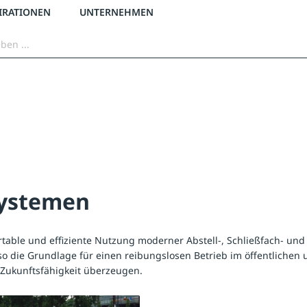
3 % Online-Rabatt
versandkostenfrei ab 50 €
2 % Skonto bei Vorkasse
IRATIONEN
UNTERNEHMEN
systemen
able und effiziente Nutzung moderner Abstell-, Schließfach- und 
 so die Grundlage für einen reibungslosen Betrieb im öffentliche
d Zukunftsfähigkeit überzeugen.