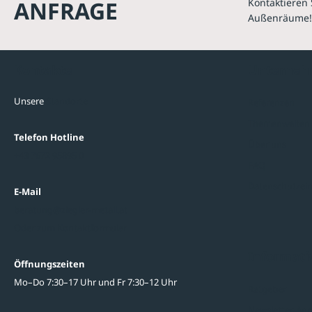
ANFRAGE
Kontaktieren 
Außenräume!
Kontakte
Unterne
Unsere
Standorte
Referenzen
Themenwelten
Telefon Hotline
Über uns
+43 7672 95895 0
FAQ
Datenschutzein
E-Mail
beratung@ziegler-metall.at
Oder zum Kontaktformular
Informati
Öffnungszeiten
Mo–Do 7:30–17 Uhr und Fr 7:30–12 Uhr
Ratgeber
Newsletter-An