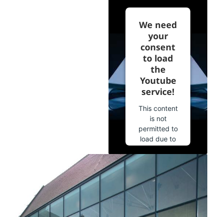
We need
your
consent
to load
the
Youtube
service!
This content
is not
permitted to
load due to
trackers that
are not
disclosed to
the visitor.
The website
owner needs
to setup the