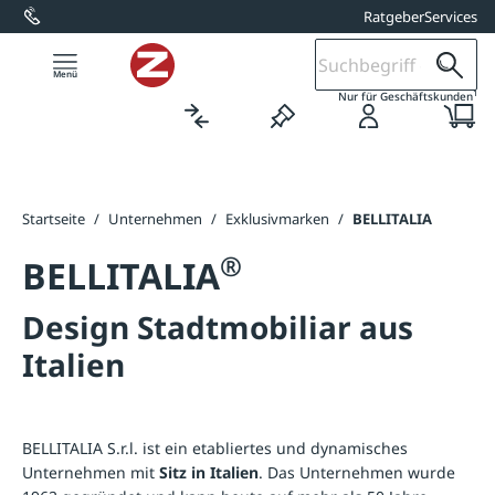
Ratgeber
Services
alt springen
1
Nur für Geschäftskunden
Startseite
/
Unternehmen
/
Exklusivmarken
/
BELLITALIA
®
BELLITALIA
Design Stadtmobiliar aus
Italien
BELLITALIA S.r.l. ist ein etabliertes und dynamisches
Unternehmen mit
Sitz in Italien
. Das Unternehmen wurde