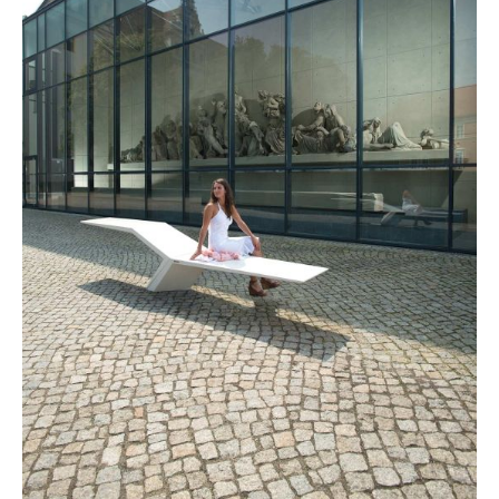
site with
their CMP to
add this
content to
the list of
technologies
used.
Powered by
Usercentrics
Consent
Management
Platform