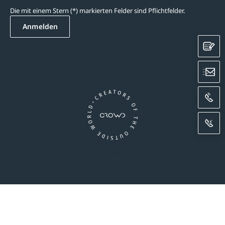
Die mit einem Stern (*) markierten Felder sind Pflichtfelder.
Anmelden
K
E
A
R
Ein Unternehmen der CROWD-Gruppe
essum