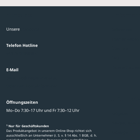
Kontakte
Unterne
Unsere
Standorte
Referenzen
Themenwelten
Telefon Hotline
Über uns
+43 7672 95895 0
FAQ
Datenschutzein
E-Mail
beratung@ziegler-metall.at
Oder zum Kontaktformular
Informati
Öffnungszeiten
Mo–Do 7:30–17 Uhr und Fr 7:30–12 Uhr
Ratgeber
Newsletter-An
1
Nur für Geschäftskunden
Das Produktangebot in unserem Online-Shop richtet sich
Kataloge
ausschließlich an Unternehmer (i. S. v. § 14 Abs. 1 BGB, d. h.