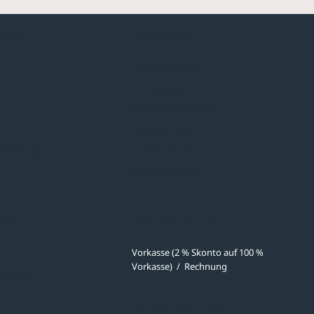
hmen
Sortiment
Überdachungen
Minigaragen
Fahrradparksysteme
Bänke & Tische
stellungen
Abfall & Ascher
Verkehrstechnik
ves
Zahlmethoden
Vorkasse (2 % Skonto auf 100 %
Vorkasse)
/
Rechnung
meldung
Versandpartner