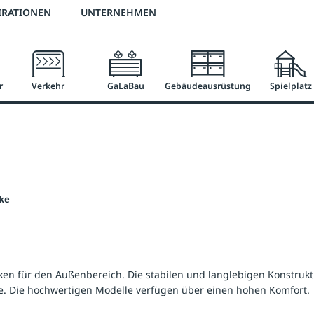
3 % Online-Rabatt
versandkostenfrei ab 50 €
2 % Skonto bei Vorkasse
IRATIONEN
UNTERNEHMEN
r
Verkehr
GaLaBau
Gebäudeausrüstung
Spielplatz
ke
en für den Außenbereich. Die stabilen und langlebigen Konstrukti
e. Die hochwertigen Modelle verfügen über einen hohen Komfort.