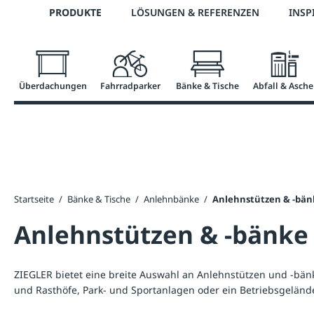
Telefon: +43 7672 95895 0
PRODUKTE
LÖSUNGEN & REFERENZEN
INSP
springen
Zur Hauptnavigation springen
Überdachungen
Fahrradparker
Bänke & Tische
Abfall & Asche
Startseite
/
Bänke & Tische
/
Anlehnbänke
/
Anlehnstützen & -bän
Anlehnstützen & -bänke
ZIEGLER bietet eine breite Auswahl an Anlehnstützen und -bänk
und Rasthöfe, Park- und Sportanlagen oder ein Betriebsgeländ