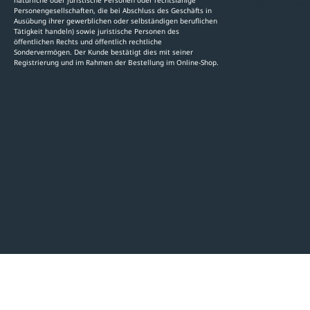
natürliche oder juristische Personen oder rechtsfähige
Stellenauschre
Personengesellschaften, die bei Abschluss des Geschäfts in
Ausübung ihrer gewerblichen oder selbständigen beruflichen
Tätigkeit handeln) sowie juristische Personen des
öffentlichen Rechts und öffentlich rechtliche
Sondervermögen. Der Kunde bestätigt dies mit seiner
Registrierung und im Rahmen der Bestellung im Online-Shop.
LinkedIn
Instagram
AGB