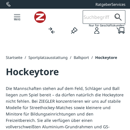
Ratgeber
Services
alt springen
1
Nur für Geschäftskunden
Startseite
/
Sportplatzausstattung
/
Ballsport
/
Hockeytore
Hockeytore
Die Mannschaften stehen auf dem Feld, Schläger und Ball
liegen zum Spiel bereit – da dürfen natürlich die Hockeytore
nicht fehlen. Bei ZIEGLER konzentrieren wir uns auf stabile
Modelle für Streethockey-Matches sowie kleinere und
Minitore für Bildungseinrichtungen und den
Freizeitbereich. Sie alle verfügen über einen
vollverschweißten Aluminium-Grundrahmen und GS-