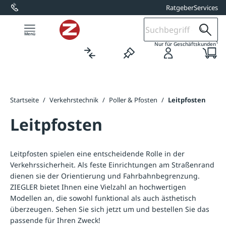
Ratgeber
Services
alt springen
1
Nur für Geschäftskunden
Startseite
/
Verkehrstechnik
/
Poller & Pfosten
/
Leitpfosten
Leitpfosten
Leitpfosten spielen eine entscheidende Rolle in der
Verkehrssicherheit. Als feste Einrichtungen am Straßenrand
dienen sie der Orientierung und Fahrbahnbegrenzung.
ZIEGLER bietet Ihnen eine Vielzahl an hochwertigen
Modellen an, die sowohl funktional als auch ästhetisch
überzeugen. Sehen Sie sich jetzt um und bestellen Sie das
passende für Ihren Zweck!