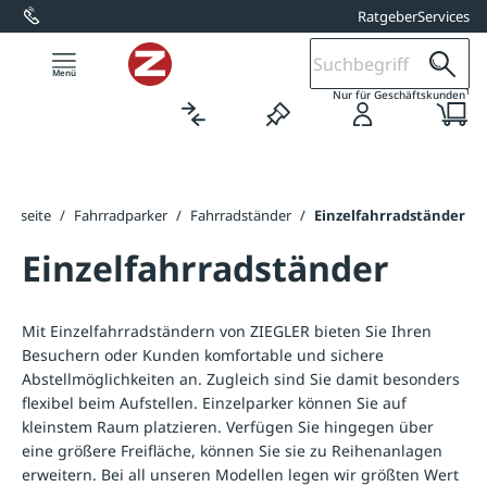
Ratgeber
Services
alt springen
1
Nur für Geschäftskunden
tartseite
/
Fahrradparker
/
Fahrradständer
/
Einzelfahrradständer
Einzelfahrradständer
Mit Einzelfahrradständern von ZIEGLER bieten Sie Ihren
Besuchern oder Kunden komfortable und sichere
Abstellmöglichkeiten an. Zugleich sind Sie damit besonders
flexibel beim Aufstellen. Einzelparker können Sie auf
kleinstem Raum platzieren. Verfügen Sie hingegen über
eine größere Freifläche, können Sie sie zu Reihenanlagen
erweitern. Bei all unseren Modellen legen wir größten Wert