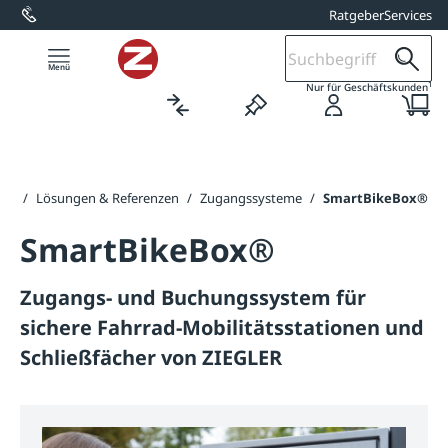
Ratgeber
Services
alt springen
1
Nur für Geschäftskunden
ite
/
Lösungen & Referenzen
/
Zugangssysteme
/
SmartBikeBox®
SmartBikeBox®
Zugangs- und Buchungssystem für
sichere Fahrrad-Mobilitätsstationen und
Schließfächer von ZIEGLER