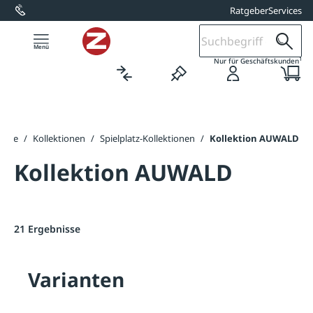
Ratgeber
Services
alt springen
1
Nur für Geschäftskunden
seite
/
Kollektionen
/
Spielplatz-Kollektionen
/
Kollektion AUWALD
Kollektion AUWALD
21 Ergebnisse
Varianten