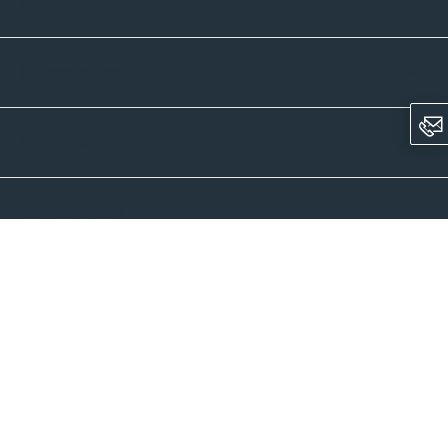
Kontakte
Unternehmen
Sortiment
Informatives
Zahlmethoden
Versandpartner
Newsletter-Abonnement