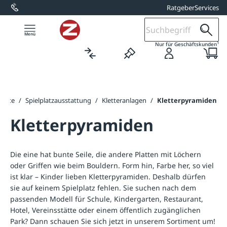
Ratgeber
Services
alt springen
1
Nur für Geschäftskunden
tseite
/
Spielplatzausstattung
/
Kletteranlagen
/
Kletterpyramiden
Kletterpyramiden
Die eine hat bunte Seile, die andere Platten mit Löchern
oder Griffen wie beim Bouldern. Form hin, Farbe her, so viel
ist klar – Kinder lieben Kletterpyramiden. Deshalb dürfen
sie auf keinem Spielplatz fehlen. Sie suchen nach dem
passenden Modell für Schule, Kindergarten, Restaurant,
Hotel, Vereinsstätte oder einem öffentlich zugänglichen
Park? Dann schauen Sie sich jetzt in unserem Sortiment um!