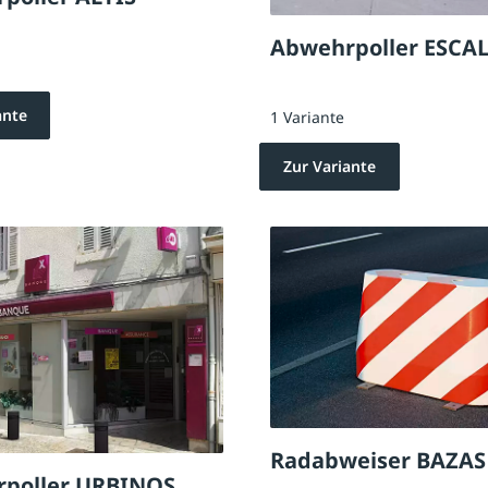
Abwehrpoller ESCAL
ante
1 Variante
Zur Variante
Radabweiser BAZAS
poller URBINOS