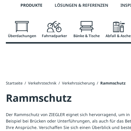
Telefon: +43 7672 95895 0
PRODUKTE
LÖSUNGEN & REFERENZEN
INSP
springen
Zur Hauptnavigation springen
Überdachungen
Fahrradparker
Bänke & Tische
Abfall & Asche
Startseite
/
Verkehrstechnik
/
Verkehrssicherung
/
Rammschutz
Rammschutz
Der Rammschutz von ZIEGLER eignet sich hervorragend, um in g
Beispiel bei Brücken oder Unterführungen, als auch für das B
Ihre Ansprüche. Verschaffen Sie sich einen Überblick und best