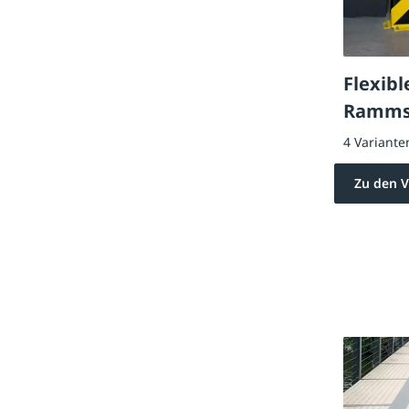
Flexibl
Rammsc
4 Variante
Zu den V