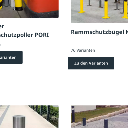
er
Rammschutzbügel 
hutzpoller PORI
n
76 Varianten
arianten
Zu den Varianten