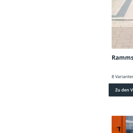
Rammsc
8 Variante
Zu den V