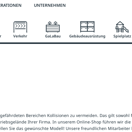
3 % Online-Rabatt
versandkostenfrei ab 50 €
2 % Skonto bei Vorkasse
IRATIONEN
UNTERNEHMEN
r
Verkehr
GaLaBau
Gebäudeausrüstung
Spielplatz
efährdeten Bereichen Kollisionen zu vermeiden. Das gilt sowohl 
etriebsgelände Ihrer Firma. In unserem Online-Shop führen wir di
ellen Sie das gewünschte Modell! Unsere freundlichen Mitarbeite