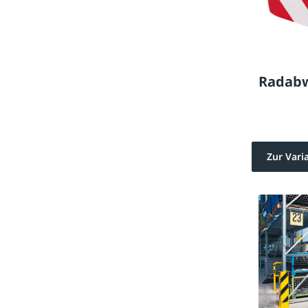
Radabw
Zur Vari