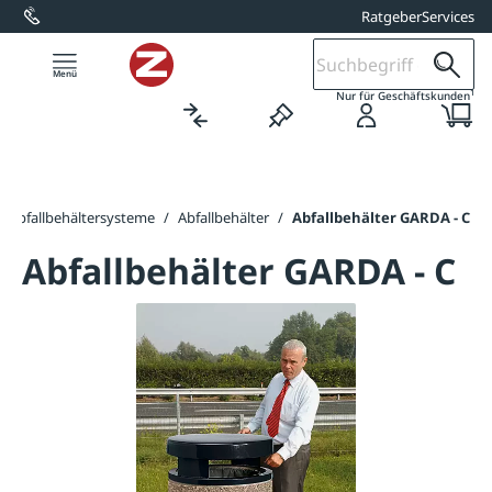
Ratgeber
Services
alt springen
1
Nur für Geschäftskunden
Abfallbehältersysteme
/
Abfallbehälter
/
Abfallbehälter GARDA - C
Abfallbehälter GARDA - C