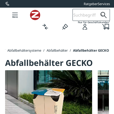
Ratgeber
Services
alt springen
1
Nur für Geschäftskunden
er
/
Abfallbehältersysteme
/
Abfallbehälter
/
Abfallbehälter GECKO
Abfallbehälter GECKO