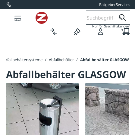
Ratgeber
Services
alt springen
1
Nur für Geschäftskunden
Abfallbehältersysteme
/
Abfallbehälter
/
Abfallbehälter GLASGOW
Abfallbehälter GLASGOW