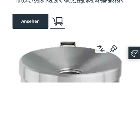
107,04 € / Stück inkl. 20 % MwSt., zzgl. evtl. Versandkosten
Ansehen