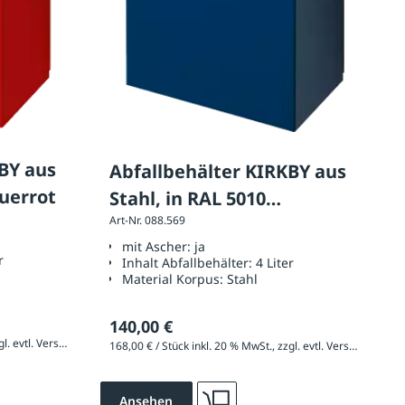
 aus
Abfallbehälter KIRKBY aus
euerrot
Stahl, in RAL 5010
Art-Nr. 088.569
enzianblau
mit Ascher:
ja
r
Inhalt Abfallbehälter:
4 Liter
Material Korpus:
Stahl
140,00 €
168,00 € / Stück inkl. 20 % MwSt., zzgl. evtl. Versandkosten
168,00 € / Stück inkl. 20 % MwSt., zzgl. evtl. Versandkosten
Ansehen