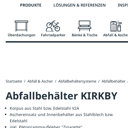
Telefon: +43 7672 95895 0
PRODUKTE
LÖSUNGEN & REFERENZEN
INSP
springen
Zur Hauptnavigation springen
Überdachungen
Fahrradparker
Bänke & Tische
Abfall & Asche
Startseite
/
Abfall & Ascher
/
Abfallbehältersysteme
/
Abfallbehälter
Abfallbehälter KIRKBY
Korpus aus Stahl bzw. Edelstahl V2A
Aschereinsatz und Innenbehälter aus Stahlblech bzw.
Edelstahl
inkl. Piktogrammaufkleber "Zigarette"