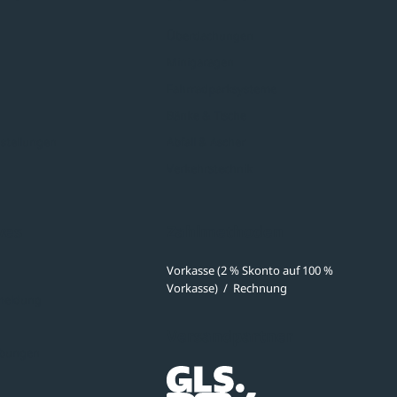
Überdachungen
Minigaragen
Fahrradparksysteme
Bänke & Tische
stellungen
Abfall & Ascher
Verkehrstechnik
ves
Zahlmethoden
Vorkasse (2 % Skonto auf 100 %
Vorkasse)
/
Rechnung
meldung
Versandpartner
ibungen