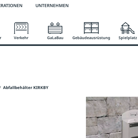
3 % Online-Rabatt
versandkostenfrei ab 50 €
2 % Skonto bei Vorkasse
IRATIONEN
UNTERNEHMEN
r
Verkehr
GaLaBau
Gebäudeausrüstung
Spielplatz
/
Abfallbehälter KIRKBY