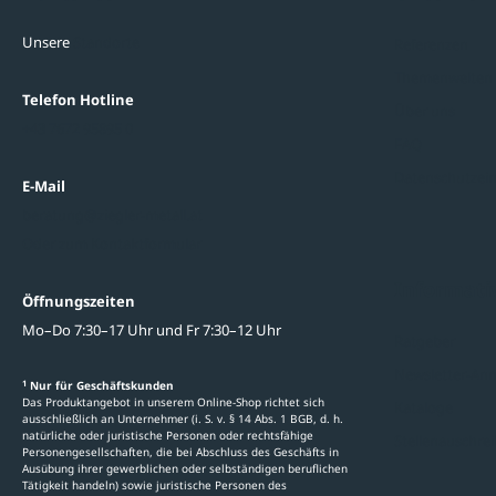
Unsere
Standorte
Referenzen
Themenwelten
Telefon Hotline
Über uns
+43 7672 95895 0
FAQ
Datenschutzein
E-Mail
beratung@ziegler-metall.at
Oder zum Kontaktformular
Informati
Öffnungszeiten
Mo–Do 7:30–17 Uhr und Fr 7:30–12 Uhr
Ratgeber
Newsletter-An
1
Nur für Geschäftskunden
Das Produktangebot in unserem Online-Shop richtet sich
Kataloge
ausschließlich an Unternehmer (i. S. v. § 14 Abs. 1 BGB, d. h.
natürliche oder juristische Personen oder rechtsfähige
Stellenauschre
Personengesellschaften, die bei Abschluss des Geschäfts in
Ausübung ihrer gewerblichen oder selbständigen beruflichen
Tätigkeit handeln) sowie juristische Personen des