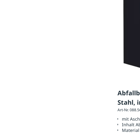
Abfallb
Stahl, 
Art-Nr. 088.
schwar
mit Asc
Inhalt A
Material