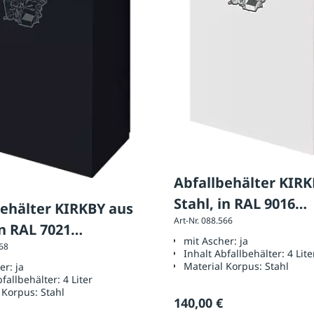
Abfallbehälter KIRKBY
Stahl, in RAL 9016
ehälter KIRKBY aus
Art-Nr. 088.566
verkehrsweiß
in RAL 7021
mit Ascher:
ja
568
zgrau
Inhalt Abfallbehälter:
4 Lite
Material Korpus:
Stahl
her:
ja
bfallbehälter:
4 Liter
 Korpus:
Stahl
140,00 €