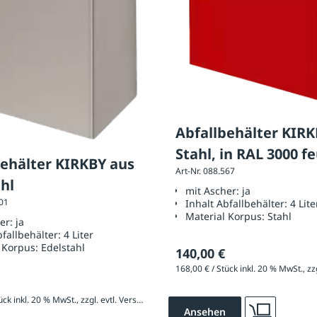
Abfallbehälter KIRKBY
Stahl, in RAL 3000 f
ehälter KIRKBY aus
Art-Nr. 088.567
hl
mit Ascher:
ja
101
Inhalt Abfallbehälter:
4 Lite
Material Korpus:
Stahl
her:
ja
bfallbehälter:
4 Liter
 Korpus:
Edelstahl
140,00 €
277,20 € / Stück inkl. 20 % MwSt., zzgl. evtl. Versandkosten
Ansehen