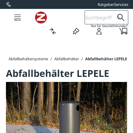
Ratgeber
Services
alt springen
1
Nur für Geschäftskunden
er
/
Abfallbehältersysteme
/
Abfallbehälter
/
Abfallbehälter LEPELE
Abfallbehälter LEPELE