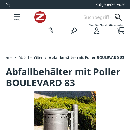
Ratgeber
Services
alt springen
1
Nur für Geschäftskunden
systeme
/
Abfallbehälter
/
Abfallbehälter mit Poller BOULEVARD 83
Abfallbehälter mit Poller
BOULEVARD 83