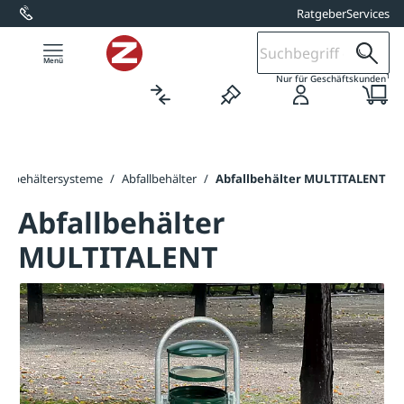
Ratgeber
Services
alt springen
1
Nur für Geschäftskunden
allbehältersysteme
/
Abfallbehälter
/
Abfallbehälter MULTITALENT
Abfallbehälter
MULTITALENT