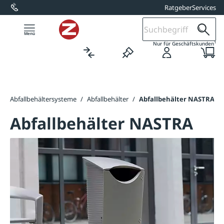
Ratgeber
Services
alt springen
1
Nur für Geschäftskunden
/
Abfallbehältersysteme
/
Abfallbehälter
/
Abfallbehälter NASTRA
Abfallbehälter NASTRA