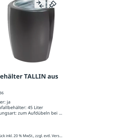
behälter TALLIN aus
036
her:
ja
bfallbehälter:
45 Liter
ungsart:
zum Aufdübeln bei +/- 0 mm
808,80 € / Stück inkl. 20 % MwSt., zzgl. evtl. Versandkosten