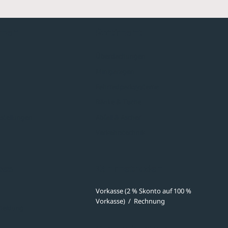
hmen
Sortiment
Überdachungen
Minigaragen
Fahrradparksysteme
Bänke & Tische
stellungen
Abfall & Ascher
Verkehrstechnik
ves
Zahlmethoden
Vorkasse (2 % Skonto auf 100 %
Vorkasse)
/
Rechnung
meldung