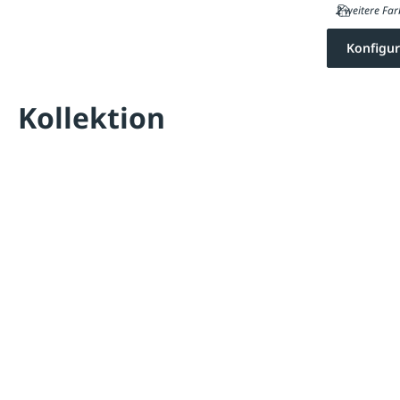
2 weitere Far
Konfigur
Kollektion