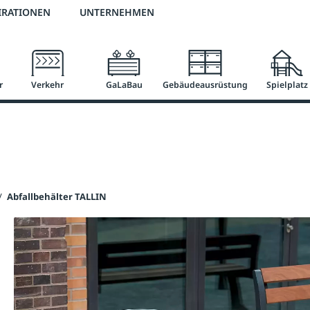
3 % Online-Rabatt
versandkostenfrei ab 50 €
2 % Skonto bei Vorkasse
IRATIONEN
UNTERNEHMEN
r
Verkehr
GaLaBau
Gebäudeausrüstung
Spielplatz
/
Abfallbehälter TALLIN