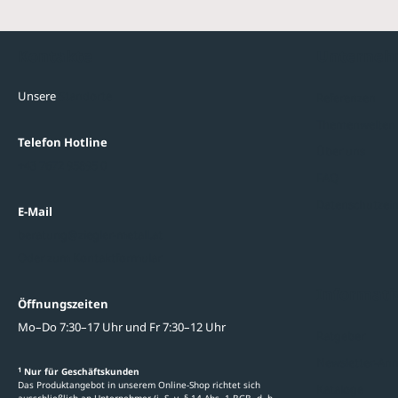
Kontakte
Unterne
Unsere
Standorte
Referenzen
Themenwelten
Telefon Hotline
Über uns
+43 7672 95895 0
FAQ
Datenschutzein
E-Mail
beratung@ziegler-metall.at
Oder zum Kontaktformular
Informati
Öffnungszeiten
Mo–Do 7:30–17 Uhr und Fr 7:30–12 Uhr
Ratgeber
Newsletter-An
1
Nur für Geschäftskunden
Das Produktangebot in unserem Online-Shop richtet sich
Kataloge