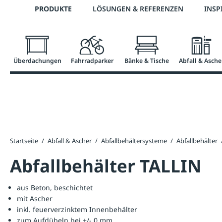
Telefon: +43 7672 95895 0
PRODUKTE
LÖSUNGEN & REFERENZEN
INSP
springen
Zur Hauptnavigation springen
Überdachungen
Fahrradparker
Bänke & Tische
Abfall & Asche
Startseite
/
Abfall & Ascher
/
Abfallbehältersysteme
/
Abfallbehälter
Abfallbehälter TALLIN
aus Beton, beschichtet
mit Ascher
inkl. feuerverzinktem Innenbehälter
zum Aufdübeln bei +/- 0 mm