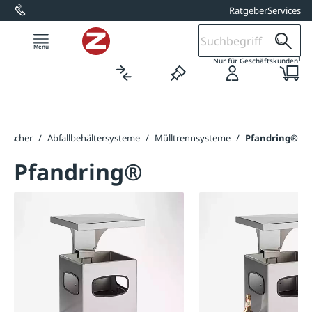
Ratgeber
Services
alt springen
1
Nur für Geschäftskunden
& Ascher
/
Abfallbehältersysteme
/
Mülltrennsysteme
/
Pfandring®
Pfandring®