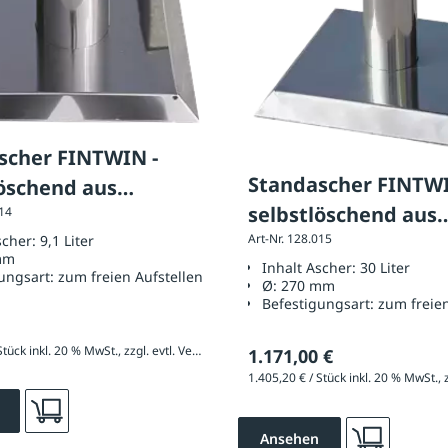
scher FINTWIN -
Standascher FINTWI
löschend aus
selbstlöschend aus
014
hl
Art-Nr. 128.015
scher:
9,1 Liter
Edelstahl
mm
Inhalt Ascher:
30 Liter
ungsart:
zum freien Aufstellen
Ø:
270 mm
Befestigungsart:
zum freien
1.046,40 € / Stück inkl. 20 % MwSt., zzgl. evtl. Versandkosten
1.171,00 €
Ansehen