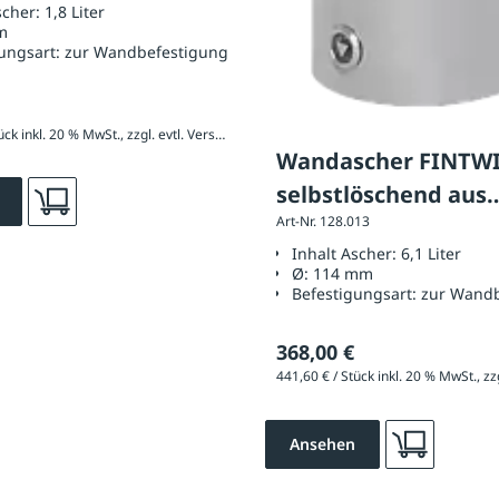
scher:
1,8 Liter
m
ungsart:
zur Wandbefestigung
402,00 € / Stück inkl. 20 % MwSt., zzgl. evtl. Versandkosten
Wandascher FINTWI
selbstlöschend aus
Art-Nr. 128.013
Edelstahl
Inhalt Ascher:
6,1 Liter
Ø:
114 mm
Befestigungsart:
zur Wandb
368,00 €
Ansehen