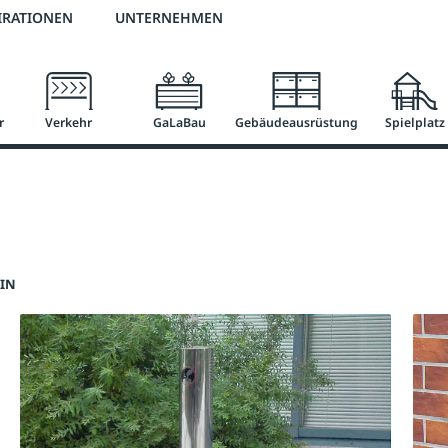
3 % Online-Rabatt
versandkostenfrei ab 50 €
2 % Skonto bei Vorkasse
IRATIONEN
UNTERNEHMEN
r
Verkehr
GaLaBau
Gebäudeausrüstung
Spielplatz
WIN