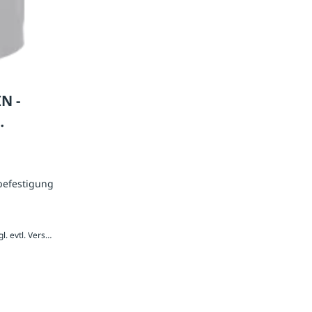
N -
efestigung
441,60 € / Stück inkl. 20 % MwSt., zzgl. evtl. Versandkosten