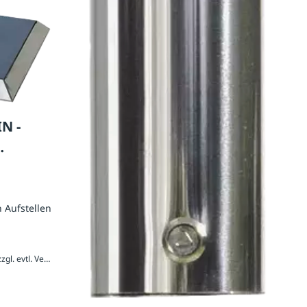
N -
 Aufstellen
1.405,20 € / Stück inkl. 20 % MwSt., zzgl. evtl. Versandkosten