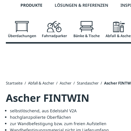
Telefon: +43 7672 95895 0
PRODUKTE
LÖSUNGEN & REFERENZEN
INSP
springen
Zur Hauptnavigation springen
Überdachungen
Fahrradparker
Bänke & Tische
Abfall & Asche
Startseite
/
Abfall & Ascher
/
Ascher
/
Standascher
/
Ascher FINT
Ascher FINTWIN
selbstlöschend, aus Edelstahl V2A
hochglanzpolierte Oberflächen
zur Wandbefestigung bzw. zum freien Aufstellen
Wandbefestigungsmaterial nicht im Lieferumfang