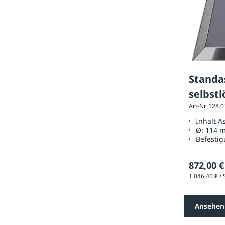
Standa
selbst
Art-Nr. 128.
Edelsta
Inhalt A
Ø:
114 
Befestig
872,00 €
Ansehen