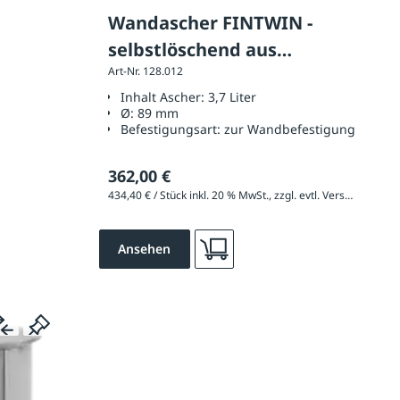
Wandascher FINTWIN -
selbstlöschend aus
Art-Nr. 128.012
Edelstahl
Inhalt Ascher:
3,7 Liter
Ø:
89 mm
Befestigungsart:
zur Wandbefestigung
362,00 €
434,40 € / Stück inkl. 20 % MwSt., zzgl. evtl. Versandkosten
Ansehen