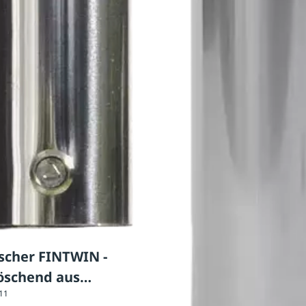
cher FINTWIN -
löschend aus
011
hl