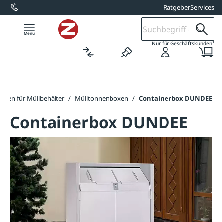
Ratgeber
Services
alt springen
1
Nur für Geschäftskunden
gen für Müllbehälter
/
Mülltonnenboxen
/
Containerbox DUNDEE
Containerbox DUNDEE