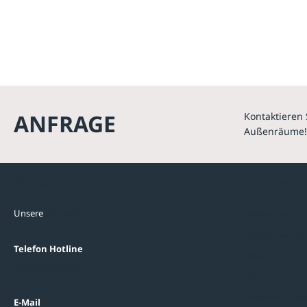
ANFRAGE
Kontaktieren 
Außenräume!
Kontakte
Unterne
Unsere
Standorte
Referenzen
Themenwelten
Telefon Hotline
Über uns
+43 7672 95895 0
FAQ
Datenschutzein
E-Mail