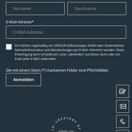
E-Mail-Adresse*
Ich möchte regelmäßig von ZIEGLER Außenanlagen GmbH über Stadtmobiliar,
Fahrradinfrastruktur und Überdachungen per E-Mail informiert werden. Diese
Einwilligung kann ich jederzeit unter „Abmelden‘‘ auf dieser Seite oder am
Ende jeder E-Mail widerrufen.
Die mit einem Stern (*) markierten Felder sind Pflichtfelder.
Anmelden
K
E
A