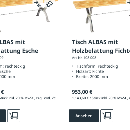
ALBAS mit
Tisch ALBAS mit
lattung Esche
Holzbelattung Ficht
009
Art-Nr. 108.008
rm:
rechteckig
Tischform:
rechteckig
Esche
Holzart:
Fichte
000 mm
Breite:
2000 mm
 €
953,00 €
1.220,40 € / Stück inkl. 20 % MwSt., zzgl. evtl. Versandkosten
Ansehen