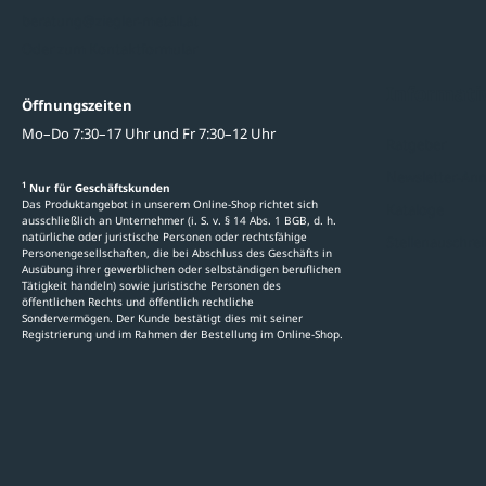
beratung@ziegler-metall.at
Oder zum Kontaktformular
Informati
Öffnungszeiten
Mo–Do 7:30–17 Uhr und Fr 7:30–12 Uhr
Ratgeber
Newsletter-An
1
Nur für Geschäftskunden
Das Produktangebot in unserem Online-Shop richtet sich
Kataloge
ausschließlich an Unternehmer (i. S. v. § 14 Abs. 1 BGB, d. h.
natürliche oder juristische Personen oder rechtsfähige
Stellenauschre
Personengesellschaften, die bei Abschluss des Geschäfts in
Ausübung ihrer gewerblichen oder selbständigen beruflichen
Tätigkeit handeln) sowie juristische Personen des
öffentlichen Rechts und öffentlich rechtliche
Sondervermögen. Der Kunde bestätigt dies mit seiner
Registrierung und im Rahmen der Bestellung im Online-Shop.