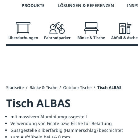
Telefon: +43 7672 95895 0
PRODUKTE
LÖSUNGEN & REFERENZEN
INSP
springen
Zur Hauptnavigation springen
Überdachungen
Fahrradparker
Bänke & Tische
Abfall & Asche
Startseite
/
Bänke & Tische
/
Outdoor-Tische
/
Tisch ALBAS
Tisch ALBAS
mit massivem Aluminiumgussgestell
Verwendung von Fichte bzw. Esche für Belattung
Gussgestelle silberfarbig (Hammerschlag) beschichtet
zum Aufdübeln bei +/- 0 mm