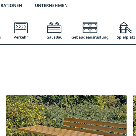
3 % Online-Rabatt
versandkostenfrei ab 50 €
2 % Skonto bei Vorkasse
IRATIONEN
UNTERNEHMEN
r
Verkehr
GaLaBau
Gebäudeausrüstung
Spielplatz