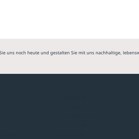
Sie uns noch heute und gestalten Sie mit uns nachhaltige, lebens
hmen
Sortiment
Überdachungen
Minigaragen
Fahrradparksysteme
Bänke & Tische
stellungen
Abfall & Ascher