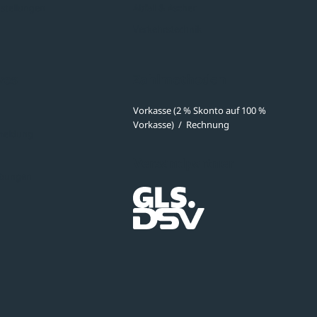
stellungen
Abfall & Ascher
Verkehrstechnik
ves
Zahlmethoden
Vorkasse (2 % Skonto auf 100 %
Vorkasse)
/
Rechnung
meldung
Versandpartner
ibungen