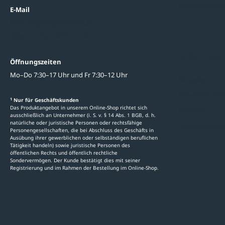
Datenschutzein
E-Mail
beratung@ziegler-metall.at
Oder zum Kontaktformular
Informati
Öffnungszeiten
Mo–Do 7:30–17 Uhr und Fr 7:30–12 Uhr
Ratgeber
Newsletter-An
1
Nur für Geschäftskunden
Das Produktangebot in unserem Online-Shop richtet sich
Kataloge
ausschließlich an Unternehmer (i. S. v. § 14 Abs. 1 BGB, d. h.
natürliche oder juristische Personen oder rechtsfähige
Stellenauschre
Personengesellschaften, die bei Abschluss des Geschäfts in
Ausübung ihrer gewerblichen oder selbständigen beruflichen
Tätigkeit handeln) sowie juristische Personen des
öffentlichen Rechts und öffentlich rechtliche
Sondervermögen. Der Kunde bestätigt dies mit seiner
Registrierung und im Rahmen der Bestellung im Online-Shop.