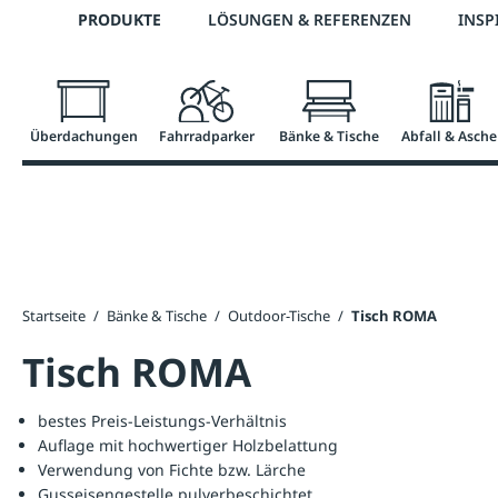
Telefon: +43 7672 95895 0
PRODUKTE
LÖSUNGEN & REFERENZEN
INSP
springen
Zur Hauptnavigation springen
Überdachungen
Fahrradparker
Bänke & Tische
Abfall & Asche
Startseite
/
Bänke & Tische
/
Outdoor-Tische
/
Tisch ROMA
Tisch ROMA
bestes Preis-Leistungs-Verhältnis
Auflage mit hochwertiger Holzbelattung
Verwendung von Fichte bzw. Lärche
Gusseisengestelle pulverbeschichtet