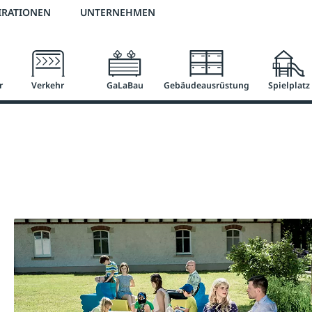
3 % Online-Rabatt
versandkostenfrei ab 50 €
2 % Skonto bei Vorkasse
IRATIONEN
UNTERNEHMEN
r
Verkehr
GaLaBau
Gebäudeausrüstung
Spielplatz