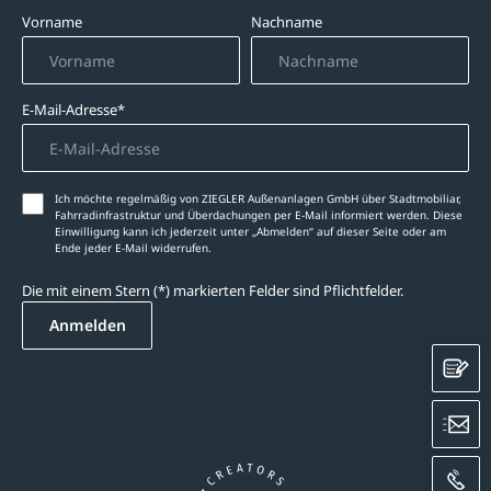
Vorname
Nachname
E-Mail-Adresse*
Ich möchte regelmäßig von ZIEGLER Außenanlagen GmbH über Stadtmobiliar,
Fahrradinfrastruktur und Überdachungen per E-Mail informiert werden. Diese
Einwilligung kann ich jederzeit unter „Abmelden‘‘ auf dieser Seite oder am
Ende jeder E-Mail widerrufen.
Die mit einem Stern (*) markierten Felder sind Pflichtfelder.
Anmelden
K
E
A