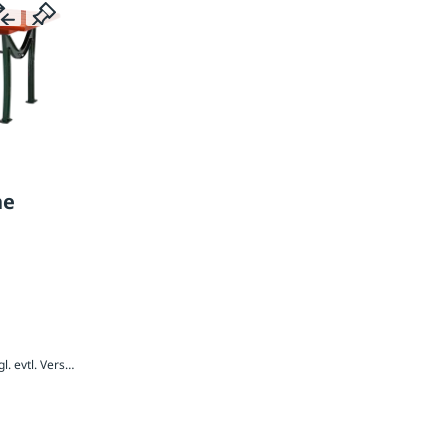
he
991,20 € / Stück inkl. 20 % MwSt., zzgl. evtl. Versandkosten