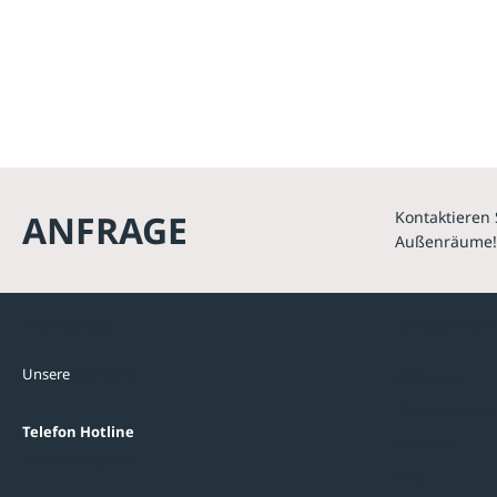
ANFRAGE
Kontaktieren 
Außenräume!
Kontakte
Unterne
Unsere
Standorte
Referenzen
Themenwelten
Telefon Hotline
Über uns
+43 7672 95895 0
FAQ