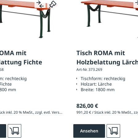
ROMA mit
Tisch ROMA mit
lattung Fichte
Holzbelattung Lärc
268
Art-Nr. 373.269
rm:
rechteckig
Tischform:
rechteckig
Fichte
Holzart:
Lärche
800 mm
Breite:
1800 mm
826,00 €
878,40 € / Stück inkl. 20 % MwSt., zzgl. evtl. Versandkosten
Ansehen