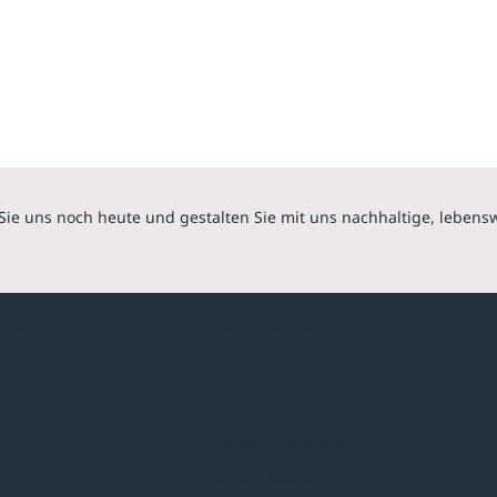
Sie uns noch heute und gestalten Sie mit uns nachhaltige, lebens
hmen
Sortiment
Überdachungen
Minigaragen
Fahrradparksysteme
Bänke & Tische