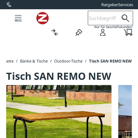
Ratgeber
Services
alt springen
1
Nur für Geschäftskunden
artseite
/
Bänke & Tische
/
Outdoor-Tische
/
Tisch SAN REMO NEW
Tisch SAN REMO NEW