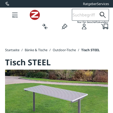
Ratgeber
Services
alt springen
1
Nur für Geschäftskunden
Startseite
/
Bänke & Tische
/
Outdoor-Tische
/
Tisch STEEL
Tisch STEEL