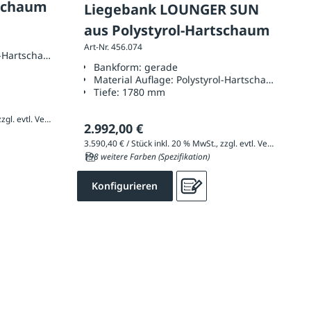
tschaum
Liegebank LOUNGER SUN
aus Polystyrol-Hartschaum
Art-Nr. 456.074
l-Hartschaum
Bankform:
gerade
Material Auflage:
Polystyrol-Hartschaum
Tiefe:
1780 mm
3.364,80 € / Stück inkl. 20 % MwSt., zzgl. evtl. Versandkosten
2.992,00 €
3.590,40 € / Stück inkl. 20 % MwSt., zzgl. evtl. Versandkosten
198 weitere Farben (Spezifikation)
Konfigurieren