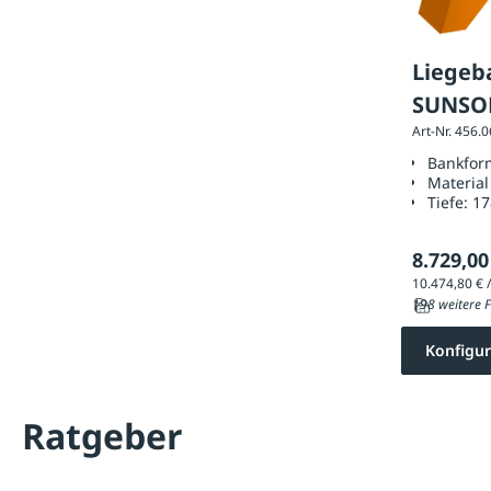
Liege
SUNSOL
Art-Nr. 456.
Harts
Bankfor
Material
Tiefe:
1
8.729,00
198 weitere F
Konfigur
Ratgeber