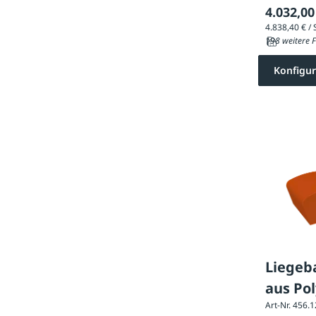
4.032,00
198 weitere F
Konfigur
Liege
aus Po
Art-Nr. 456.