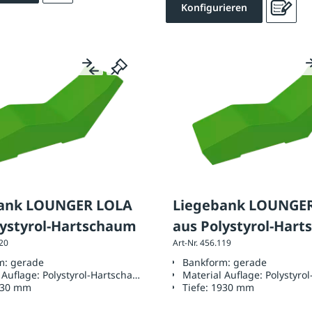
Konfigurieren
ank LOUNGER LOLA
Liegebank LOUNGE
lystyrol-Hartschaum
aus Polystyrol-Har
120
Art-Nr. 456.119
m:
gerade
Bankform:
gerade
 Auflage:
Polystyrol-Hartschaum
Material Auflage:
Polystyro
930 mm
Tiefe:
1930 mm