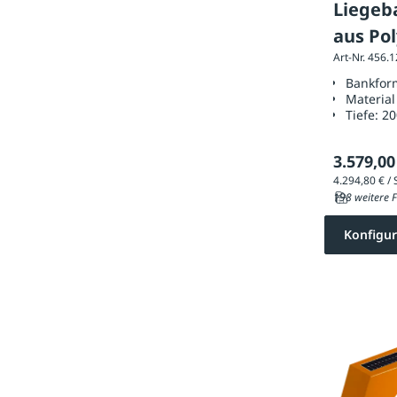
Liegeb
aus Po
Art-Nr. 456.
Bankfor
Material
Tiefe:
2
3.579,00
198 weitere F
Konfigur