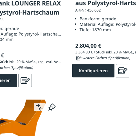
aus Polystyrol-Har
ank LOUNGER RELAX
Art-Nr. 456.002
lystyrol-Hartschaum
Bankform:
gerade
124
Material Auflage:
Polystyro
m:
gerade
Tiefe:
1870 mm
 Auflage:
Polystyrol-Hartschaum
004 mm
2.804,00 €
 €
198 weitere Farben (Spezifikation)
4.294,80 € / Stück inkl. 20 % MwSt., zzgl. evtl. Versandkosten
arben (Spezifikation)
Konfigurieren
ieren