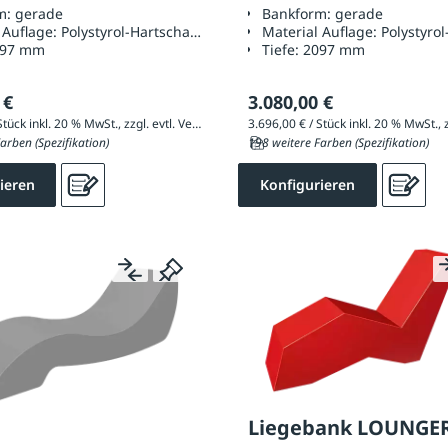
m:
gerade
Bankform:
gerade
 Auflage:
Polystyrol-Hartschaum
Material Auflage:
Polystyro
097 mm
Tiefe:
2097 mm
 €
3.080,00 €
4.467,60 € / Stück inkl. 20 % MwSt., zzgl. evtl. Versandkosten
arben (Spezifikation)
198 weitere Farben (Spezifikation)
ieren
Konfigurieren
Liegebank LOUNGE