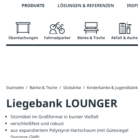
Telefon: +43 7672 95895 0
PRODUKTE
LÖSUNGEN & REFERENZEN
INSP
springen
Zur Hauptnavigation springen
Überdachungen
Fahrradparker
Bänke & Tische
Abfall & Asche
Startseite
/
Bänke & Tische
/
Sitzbänke
/
Kinderbänke & Jugendbänk
Liegebank LOUNGER
Sitzmöbel im Großformat in bunter Vielfalt
verschleißfest und robust
aus expandiertem Polystyrol-Hartschaum (mit Gütesiegel
Styropor GHP)