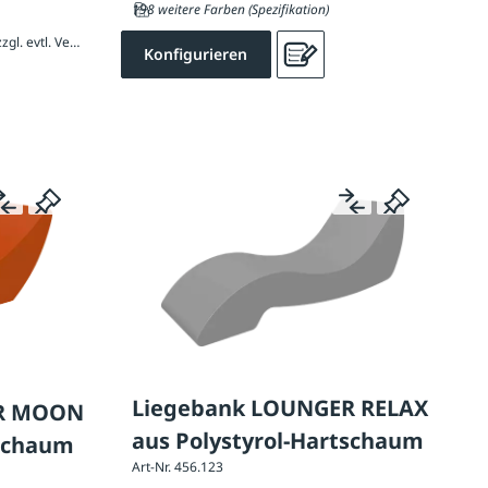
198 weitere Farben (Spezifikation)
4.128,00 € / Stück inkl. 20 % MwSt., zzgl. evtl. Versandkosten
Konfigurieren
Liegebank LOUNGER RELAX
ER MOON
aus Polystyrol-Hartschaum
tschaum
Art-Nr. 456.123