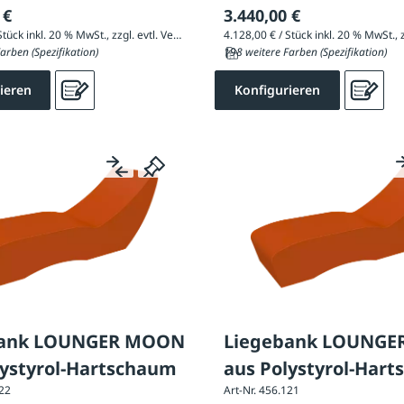
 €
3.440,00 €
4.838,40 € / Stück inkl. 20 % MwSt., zzgl. evtl. Versandkosten
arben (Spezifikation)
198 weitere Farben (Spezifikation)
ieren
Konfigurieren
bank LOUNGER MOON
Liegebank LOUNG
lystyrol-Hartschaum
aus Polystyrol-Har
122
Art-Nr. 456.121