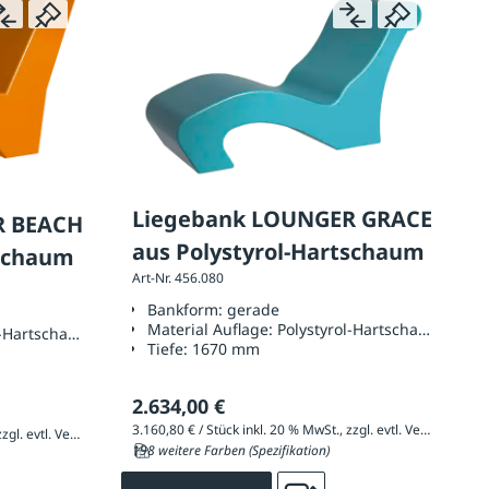
Liegebank LOUNGER GRACE
R BEACH
aus Polystyrol-Hartschaum
tschaum
Art-Nr. 456.080
Bankform:
gerade
Material Auflage:
Polystyrol-Hartschaum
l-Hartschaum
Tiefe:
1670 mm
2.634,00 €
3.160,80 € / Stück inkl. 20 % MwSt., zzgl. evtl. Versandkosten
3.435,60 € / Stück inkl. 20 % MwSt., zzgl. evtl. Versandkosten
198 weitere Farben (Spezifikation)