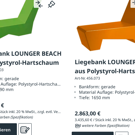
ank LOUNGER BEACH
Liegebank LOUNGE
lystyrol-Hartschaum
aus Polystyrol-Har
003
m:
gerade
Art-Nr. 456.073
 Auflage:
Polystyrol-Hartschaum
Bankform:
gerade
690 mm
Material Auflage:
Polystyro
Tiefe:
1650 mm
 €
3.213,60 € / Stück inkl. 20 % MwSt., zzgl. evtl. Versandkosten
2.863,00 €
arben (Spezifikation)
198 weitere Farben (Spezifikation)
ieren