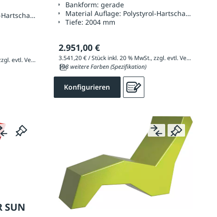
Bankform:
gerade
Material Auflage:
Polystyrol-Hartschaum
l-Hartschaum
Tiefe:
2004 mm
2.951,00 €
3.541,20 € / Stück inkl. 20 % MwSt., zzgl. evtl. Versandkosten
3.696,00 € / Stück inkl. 20 % MwSt., zzgl. evtl. Versandkosten
198 weitere Farben (Spezifikation)
Konfigurieren
R SUN