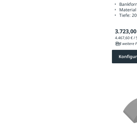
Bankfor
Material
Tiefe:
2
3.723,00
198 weitere F
Konfigur