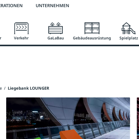
3 % Online-Rabatt
versandkostenfrei ab 50 €
2 % Skonto bei Vorkasse
IRATIONEN
UNTERNEHMEN
r
Verkehr
GaLaBau
Gebäudeausrüstung
Spielplatz
e
/
Liegebank LOUNGER