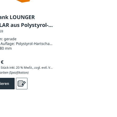
bank LOUNGER
AR aus Polystyrol-
069
chaum
m:
gerade
 Auflage:
Polystyrol-Hartschaum
780 mm
 €
10.474,80 € / Stück inkl. 20 % MwSt., zzgl. evtl. Versandkosten
arben (Spezifikation)
ieren