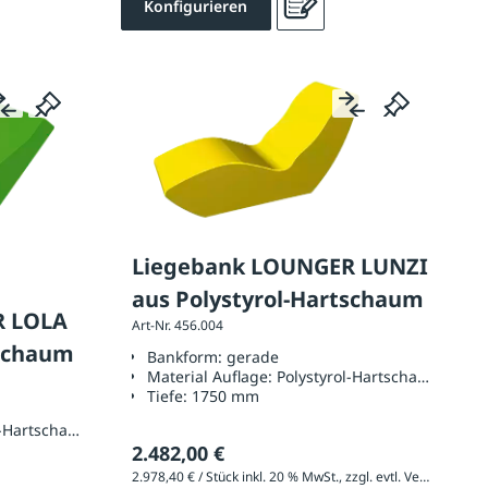
Konfigurieren
Liegebank LOUNGER LUNZI
aus Polystyrol-Hartschaum
R LOLA
Art-Nr. 456.004
tschaum
Bankform:
gerade
Material Auflage:
Polystyrol-Hartschaum
Tiefe:
1750 mm
l-Hartschaum
2.482,00 €
2.978,40 € / Stück inkl. 20 % MwSt., zzgl. evtl. Versandkosten