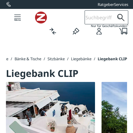
Ratgeber
Services
alt springen
1
Nur für Geschäftskunden
seite
/
Bänke & Tische
/
Sitzbänke
/
Liegebänke
/
Liegebank CLIP
Liegebank CLIP