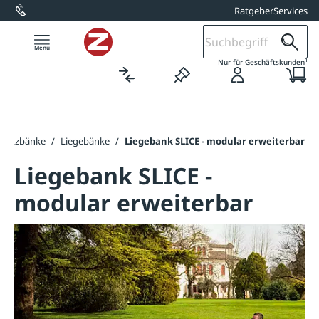
Ratgeber
Services
alt springen
1
Nur für Geschäftskunden
Sitzbänke
/
Liegebänke
/
Liegebank SLICE - modular erweiterbar
Liegebank SLICE -
modular erweiterbar