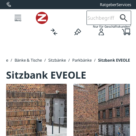
Ratgeber
Services
alt springen
1
Nur für Geschäftskunden
seite
/
Bänke & Tische
/
Sitzbänke
/
Parkbänke
/
Sitzbank EVEOLE
Sitzbank EVEOLE