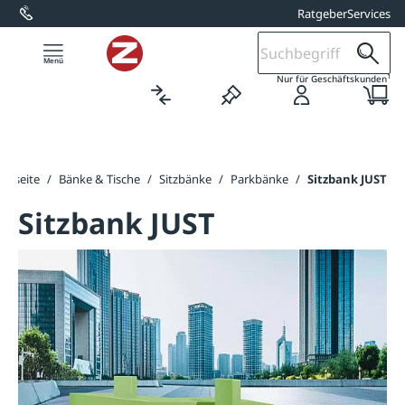
Ratgeber
Services
alt springen
1
Nur für Geschäftskunden
artseite
/
Bänke & Tische
/
Sitzbänke
/
Parkbänke
/
Sitzbank JUST
Sitzbank JUST