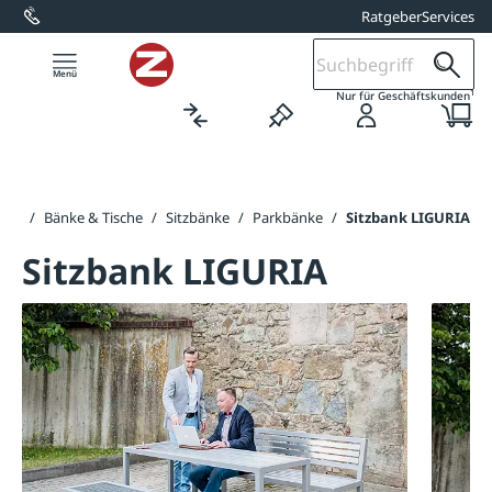
Ratgeber
Services
alt springen
1
Nur für Geschäftskunden
eite
/
Bänke & Tische
/
Sitzbänke
/
Parkbänke
/
Sitzbank LIGURIA
Sitzbank LIGURIA