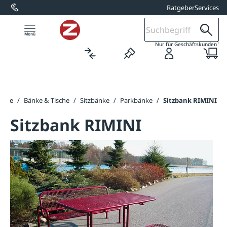
Ratgeber
Services
alt springen
1
Nur für Geschäftskunden
seite
/
Bänke & Tische
/
Sitzbänke
/
Parkbänke
/
Sitzbank RIMINI
Sitzbank RIMINI