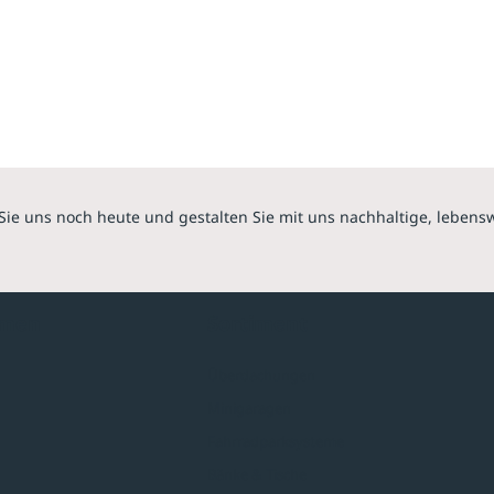
Sie uns noch heute und gestalten Sie mit uns nachhaltige, lebens
hmen
Sortiment
Überdachungen
Minigaragen
Fahrradparksysteme
Bänke & Tische