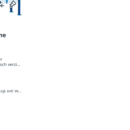
ne
er
sch verzinkt und pulverbeschichtet
1.212,00 € / Stück inkl. 20 % MwSt., zzgl. evtl. Versandkosten