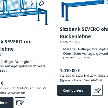
Sitzbank SEVERO oh
Rückenlehne
nk SEVERO mit
Art-Nr. 730.096
lehne
Material Auflage:
Drahtgitt
Oberfläche Auflage:
galvani
097
Breite:
1920 mm
 Auflage:
Drahtgitter
he Auflage:
galvanisch verzinkt und pulverbeschichtet
1.010,00 €
920 mm
56 weitere Farben (Spezifikation)
 €
1.707,60 € / Stück inkl. 20 % MwSt., zzgl. evtl. Versandkosten
Konfigurieren
rben (Spezifikation)
ieren