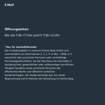
Datenschutzein
E-Mail
beratung@ziegler-metall.at
Oder zum Kontaktformular
Informati
Öffnungszeiten
Mo–Do 7:30–17 Uhr und Fr 7:30–12 Uhr
Ratgeber
Newsletter-An
1
Nur für Geschäftskunden
Das Produktangebot in unserem Online-Shop richtet sich
Kataloge
ausschließlich an Unternehmer (i. S. v. § 14 Abs. 1 BGB, d. h.
natürliche oder juristische Personen oder rechtsfähige
Stellenauschre
Personengesellschaften, die bei Abschluss des Geschäfts in
Ausübung ihrer gewerblichen oder selbständigen beruflichen
Tätigkeit handeln) sowie juristische Personen des
öffentlichen Rechts und öffentlich rechtliche
Sondervermögen. Der Kunde bestätigt dies mit seiner
Registrierung und im Rahmen der Bestellung im Online-Shop.