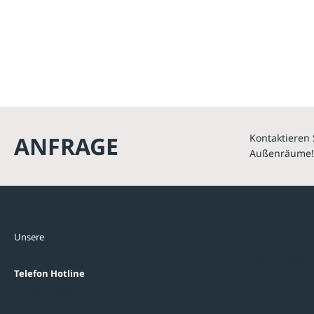
ANFRAGE
Kontaktieren 
Außenräume!
Kontakte
Unterne
Unsere
Standorte
Referenzen
Themenwelten
Telefon Hotline
Über uns
+43 7672 95895 0
FAQ