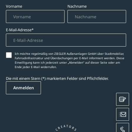
Vorname
Nachname
E-Mail-Adresse*
Ich möchte regelmäßig von ZIEGLER Außenanlagen GmbH über Stadtmobiliar,
Fahrradinfrastruktur und Überdachungen per E-Mail informiert werden. Diese
Einwilligung kann ich jederzeit unter „Abmelden‘‘ auf dieser Seite oder am
Ende jeder E-Mail widerrufen.
Die mit einem Stern (*) markierten Felder sind Pflichtfelder.
Anmelden
K
E
A