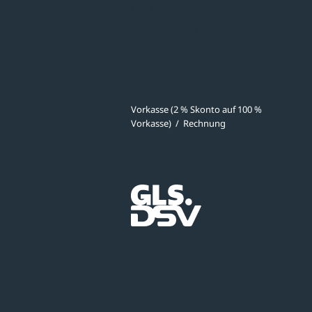
stellungen
Abfall & Ascher
Verkehrstechnik
ves
Zahlmethoden
Vorkasse (2 % Skonto auf 100 %
Vorkasse)
/
Rechnung
meldung
Versandpartner
ibungen