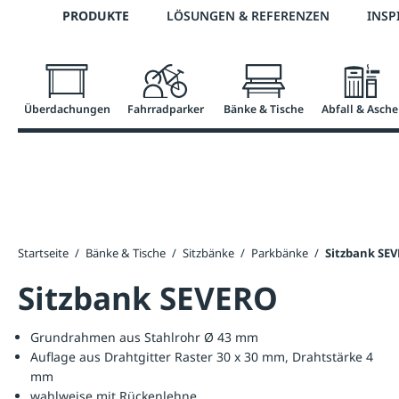
Telefon: +43 7672 95895 0
PRODUKTE
LÖSUNGEN & REFERENZEN
INSP
springen
Zur Hauptnavigation springen
Überdachungen
Fahrradparker
Bänke & Tische
Abfall & Asche
Startseite
/
Bänke & Tische
/
Sitzbänke
/
Parkbänke
/
Sitzbank SE
Sitzbank SEVERO
Grundrahmen aus Stahlrohr Ø 43 mm
Auflage aus Drahtgitter Raster 30 x 30 mm, Drahtstärke 4
mm
wahlweise mit Rückenlehne