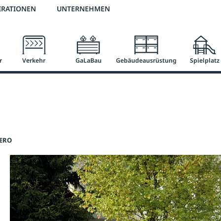
3 % Online-Rabatt
versandkostenfrei ab 50 €
2 % Skonto bei Vorkasse
IRATIONEN
UNTERNEHMEN
r
Verkehr
GaLaBau
Gebäudeausrüstung
Spielplatz
VERO