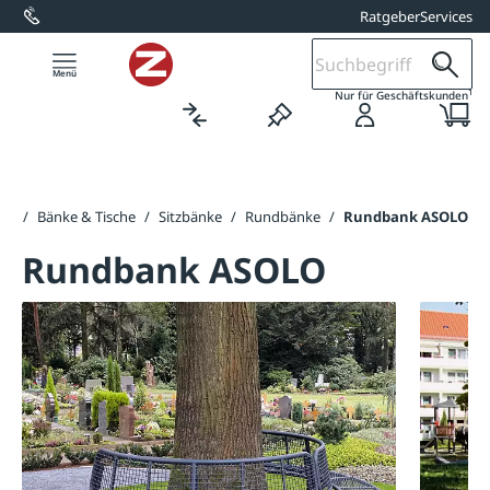
Ratgeber
Services
alt springen
1
Nur für Geschäftskunden
ite
/
Bänke & Tische
/
Sitzbänke
/
Rundbänke
/
Rundbank ASOLO
Rundbank ASOLO