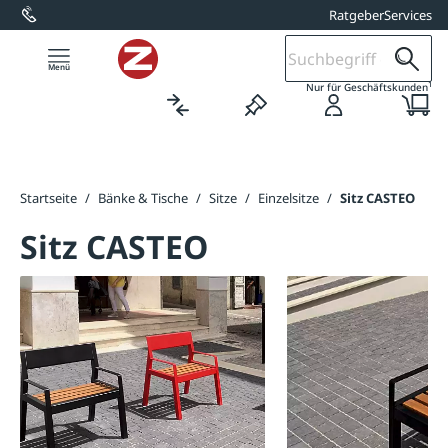
Ratgeber
Services
alt springen
1
Nur für Geschäftskunden
Startseite
/
Bänke & Tische
/
Sitze
/
Einzelsitze
/
Sitz CASTEO
Sitz CASTEO