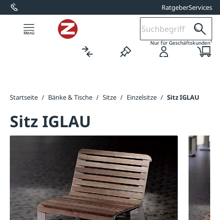
Ratgeber
Services
alt springen
1
Nur für Geschäftskunden
Startseite
/
Bänke & Tische
/
Sitze
/
Einzelsitze
/
Sitz IGLAU
Sitz IGLAU