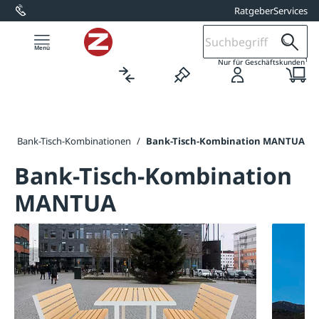
Ratgeber
Services
alt springen
1
Nur für Geschäftskunden
n
/
Bank-Tisch-Kombinationen
/
Bank-Tisch-Kombination MANTUA
Bank-Tisch-Kombination
MANTUA