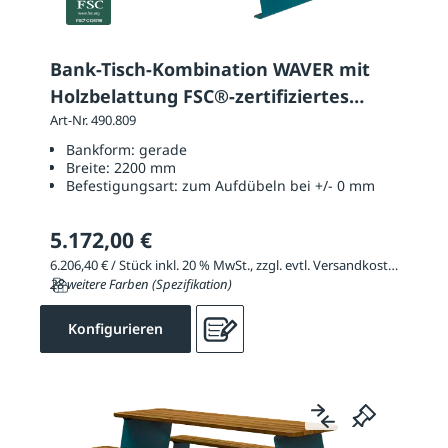
Bank-Tisch-Kombination WAVER mit
Holzbelattung FSC®-zertifiziertes
Hartholz
Art-Nr. 490.809
Bankform:
gerade
Breite:
2200 mm
Befestigungsart:
zum Aufdübeln bei +/- 0 mm
5.172,00 €
6.206,40 € / Stück inkl. 20 % MwSt., zzgl. evtl. Versandkosten
28 weitere Farben (Spezifikation)
Konfigurieren