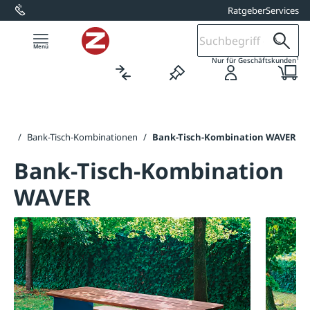
Ratgeber
Services
alt springen
1
Nur für Geschäftskunden
pen
/
Bank-Tisch-Kombinationen
/
Bank-Tisch-Kombination WAVER
Bank-Tisch-Kombination
WAVER