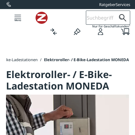
Ratgeber
Services
alt springen
1
Nur für Geschäftskunden
E-Bike-Ladestationen
/
Elektroroller- / E-Bike-Ladestation MONEDA
Elektroroller- / E-Bike-
Ladestation MONEDA