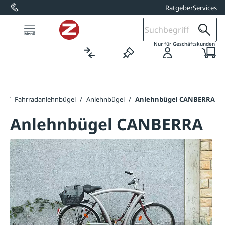
Ratgeber
Services
alt springen
1
Nur für Geschäftskunden
er
/
Fahrradanlehnbügel
/
Anlehnbügel
/
Anlehnbügel CANBERRA
Anlehnbügel CANBERRA