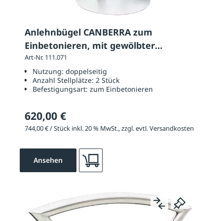
Anlehnbügel CANBERRA zum
Einbetonieren, mit gewölbter
Bodenabdeckplatte
Art-Nr. 111.071
Nutzung:
doppelseitig
Anzahl Stellplätze:
2 Stück
Befestigungsart:
zum Einbetonieren
620,00 €
744,00 € / Stück inkl. 20 % MwSt., zzgl. evtl. Versandkosten
Ansehen