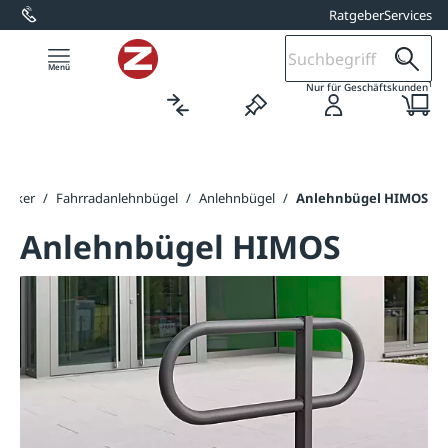
Ratgeber
Services
alt springen
1
Nur für Geschäftskunden
parker
/
Fahrradanlehnbügel
/
Anlehnbügel
/
Anlehnbügel HIMOS
Anlehnbügel HIMOS