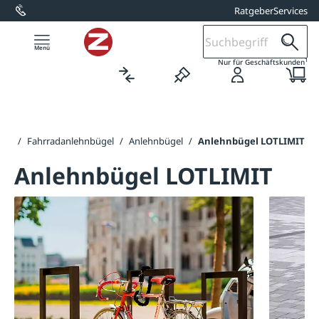
Ratgeber
Services
alt springen
1
Nur für Geschäftskunden
ker
/
Fahrradanlehnbügel
/
Anlehnbügel
/
Anlehnbügel LOTLIMIT
Anlehnbügel LOTLIMIT