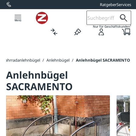
Ratgeber
Services
alt springen
1
Nur für Geschäftskunden
/
Fahrradanlehnbügel
/
Anlehnbügel
/
Anlehnbügel SACRAMENTO
Anlehnbügel
SACRAMENTO