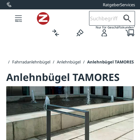
Ratgeber
Services
alt springen
1
Nur für Geschäftskunden
ker
/
Fahrradanlehnbügel
/
Anlehnbügel
/
Anlehnbügel TAMORES
Anlehnbügel TAMORES