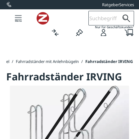
Ratgeber
Services
alt springen
1
Nur für Geschäftskunden
bügel
/
Fahrradständer mit Anlehnbügeln
/
Fahrradständer IRVING
Fahrradständer IRVING