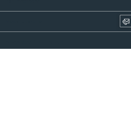
Zahlmethoden
Versandpartner
Newsletter-Abonnement
Ein Unternehmen der CROWD-Gruppe
LinkedIn
Instagram