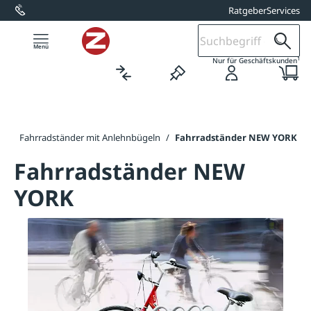
Ratgeber
Services
alt springen
1
Nur für Geschäftskunden
el
/
Fahrradständer mit Anlehnbügeln
/
Fahrradständer NEW YORK
Fahrradständer NEW
YORK